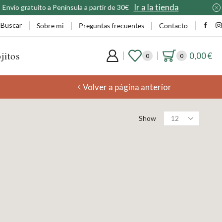
Buscar
Sobre mi
Preguntas frecuentes
Contacto
jitos
0,00
€
0
0
Volver a página anterior
Products
Show
per
page