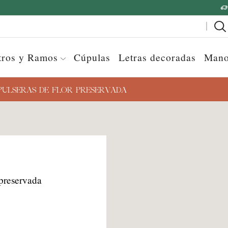
Ir a la tienda
Envío gratuito a Península a partir de 30€
tros y Ramos
Cúpulas
Letras decoradas
Mano
PULSERAS DE FLOR PRESERVADA
 preservada