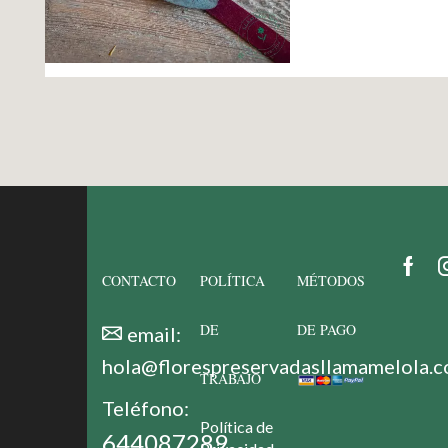
Fac
CONTACTO
POLÍTICA
MÉTODOS
DE
DE PAGO
email:
hola@florespreservadasllamamelola.
TRABAJO
Teléfono:
Política de
644087289