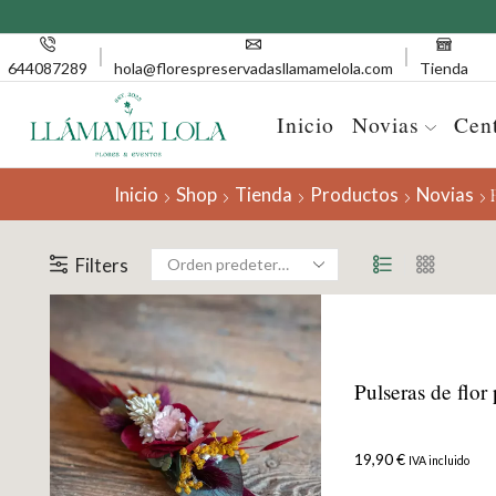
644087289
hola@florespreservadasllamamelola.com
Tienda
Inicio
Novias
Cen
Inicio
Shop
Tienda
Productos
Novias
Filters
Pulseras de flor
19,90
€
IVA incluido