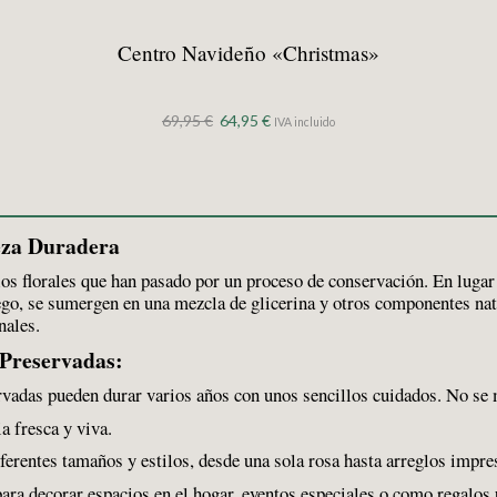
Centro Navideño «Christmas»
El
El
69,95
€
64,95
€
IVA incluido
precio
precio
original
actual
era:
es:
69,95 €.
64,95 €.
eza Duradera
los florales que han pasado por un proceso de conservación. En lugar
uego, se sumergen en una mezcla de glicerina y otros componentes nat
nales.
 Preservadas:
rvadas pueden durar varios años con unos sencillos cuidados. No se 
 fresca y viva.
erentes tamaños y estilos, desde una sola rosa hasta arreglos impre
ara decorar espacios en el hogar, eventos especiales o como regalos 