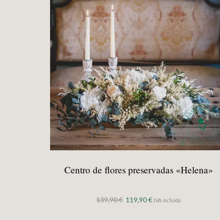
Centro de flores preservadas «Helena»
El
El
139,90
€
119,90
€
IVA incluido
precio
precio
original
actual