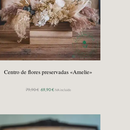
Centro de flores preservadas «Amelie»
El
El
79,90
€
69,90
€
IVA incluido
precio
precio
original
actual
era:
es:
79,90 €.
69,90 €.