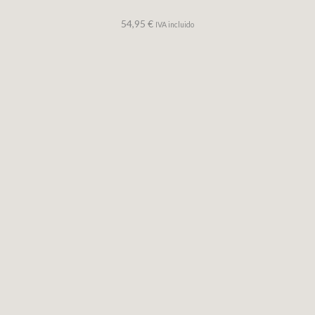
54,95
€
IVA incluido