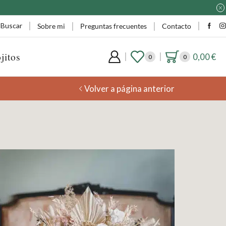
Buscar
Sobre mi
Preguntas frecuentes
Contacto
jitos
0,00
€
0
0
Volver a página anterior