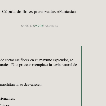
Cúpula de flores preservadas «Fantasía»
El
El
64,90
€
59,90
€
IVA incluido
precio
precio
original
actual
era:
es:
64,90 €.
59,90 €.
 de cortar las flores en su máximo esplendor, se
urales. Este proceso reemplaza la savia natural de
marchitan ni se desvanecen.
sionantes.
únicos.