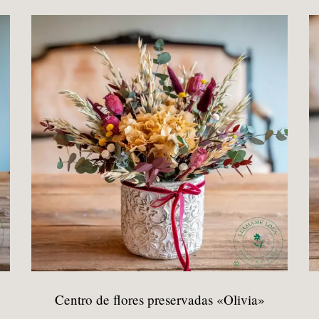
era:
es:
65,99 €.
61,99 €.
Centro de flores preservadas «Olivia»