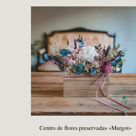
era:
es:
139,90 €.
119,90 €.
Centro de flores preservadas «Margot»