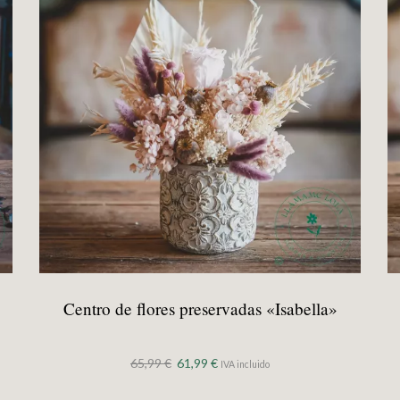
Centro de flores preservadas «Isabella»
El
El
65,99
€
61,99
€
IVA incluido
precio
precio
original
actual