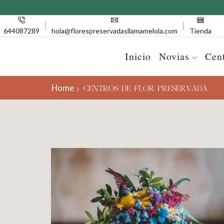
644087289
hola@florespreservadasllamamelola.com
Tienda
Inicio
Novias
Cen
Home
CENTROS DE FLOR PRESERVADA